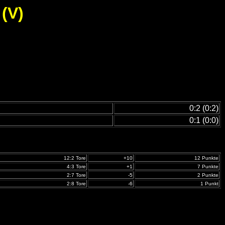
(V)
0:2 (0:2)
0:1 (0:0)
12:2 Tore
+10
12 Punkte
4:3 Tore
+1
7 Punkte
2:7 Tore
-5
2 Punkte
2:8 Tore
-6
1 Punkt