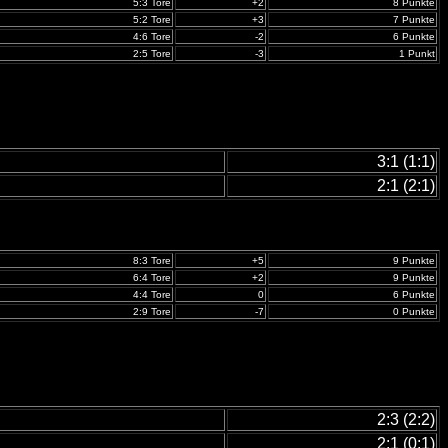
5:3 Tore
+2
8 Punkte
5:2 Tore
+3
7 Punkte
4:6 Tore
-2
6 Punkte
2:5 Tore
-3
1 Punkt
3:1 (1:1)
2:1 (2:1)
8:3 Tore
+5
9 Punkte
6:4 Tore
+2
9 Punkte
4:4 Tore
0
6 Punkte
2:9 Tore
-7
0 Punkte
2:3 (2:2)
2:1 (0:1)