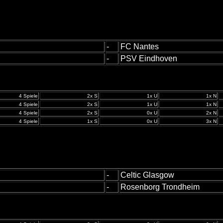
-
FC Nantes
-
PSV Eindhoven
4 Spiele
2x S
1x U
1x N
4 Spiele
2x S
1x U
1x N
4 Spiele
2x S
0x U
2x N
4 Spiele
1x S
0x U
3x N
-
Celtic Glasgow
-
Rosenborg Trondheim