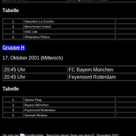
Tabelle
1.
Deportivo La Coruña
2.
Manchester United
3.
OSC Lille
4.
Olimpiakos Piräus
Gruppe H
17. Oktober 2001 (Mittwoch)
20:45 Uhr
FC Bayern München
20:45 Uhr
Feyenoord Rotterdam
Tabelle
1.
Sparta Prag
2.
Bayern München
3.
Feyenoord Rotterdam
4.
Spartak Moskau
Sie sind der
.
Besucher dieser Seite seit dem 01. Dezember 2001.