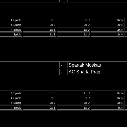
4 Spiele
2x S
2x U
0x N
4 Spiele
2x S
0x U
2x N
4 Spiele
1x S
1x U
2x N
4 Spiele
1x S
1x U
2x N
-
Spartak Moskau
-
AC Sparta Prag
4 Spiele
3x S
1x U
0x N
4 Spiele
2x S
2x U
0x N
4 Spiele
0x S
2x U
2x N
4 Spiele
0x S
1x U
3x N