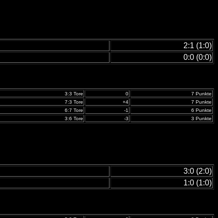
2:1 (1:0)
0:0 (0:0)
3:3 Tore
0
7 Punkte
7:3 Tore
+4
7 Punkte
6:7 Tore
-1
6 Punkte
3:6 Tore
-3
3 Punkte
3:0 (2:0)
1:0 (1:0)