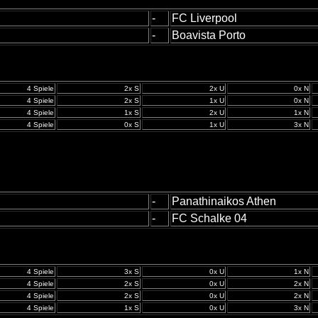
-
FC Liverpool
-
Boavista Porto
4 Spiele
2x S
2x U
0x N
4 Spiele
2x S
1x U
0x N
4 Spiele
1x S
2x U
1x N
4 Spiele
0x S
1x U
3x N
-
Panathinaikos Athen
-
FC Schalke 04
4 Spiele
3x S
0x U
1x N
4 Spiele
2x S
0x U
2x N
4 Spiele
2x S
0x U
2x N
4 Spiele
1x S
0x U
3x N