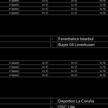
4 Spiele
2x S
2x U
0x N
4 Spiele
2x S
1x U
1x N
4 Spiele
2x S
0x U
2x N
4 Spiele
0x S
1x U
3x N
-
Fenerbahce Istanbul
-
Bayer 04 Leverkusen
4 Spiele
3x S
0x U
0x N
4 Spiele
3x S
0x U
1x N
4 Spiele
2x S
0x U
2x N
4 Spiele
0x S
0x U
4x N
-
Deportivo La Coruña
-
OSC Lille