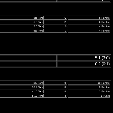
8:6 Tore
+2
8 Punkte
6:5 Tore
+1
6 Punkte
5:5 Tore
0
4 Punkte
5:8 Tore
-3
4 Punkte
5:1 (3:0)
0:2 (0:1)
8:0 Tore
+8
10 Punkte
10:4 Tore
+6
8 Punkte
4:10 Tore
-6
2 Punkte
5:12 Tore
-8
1 Punkt