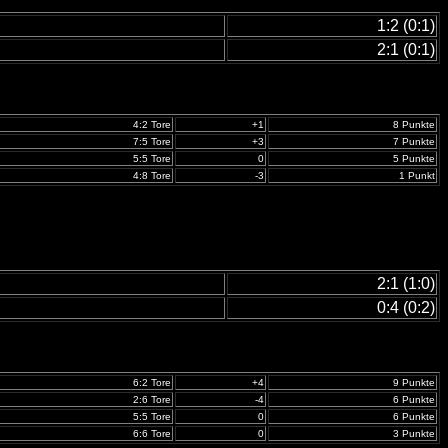
1:2 (0:1)
2:1 (0:1)
4:2 Tore
+1
8 Punkte
7:5 Tore
+3
7 Punkte
5:5 Tore
0
5 Punkte
4:8 Tore
-3
1 Punkt
2:1 (1:0)
0:4 (0:2)
6:2 Tore
+4
9 Punkte
2:6 Tore
-4
6 Punkte
5:5 Tore
0
6 Punkte
6:6 Tore
0
3 Punkte