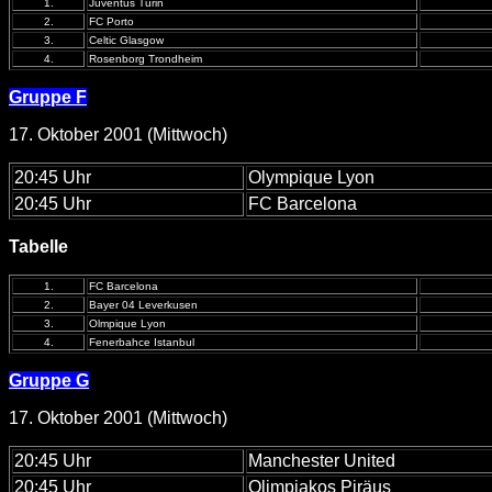
1.
Juventus Turin
2.
FC Porto
3.
Celtic Glasgow
4.
Rosenborg Trondheim
Gruppe F
17. Oktober 2001 (Mittwoch)
20:45 Uhr
Olympique Lyon
20:45 Uhr
FC Barcelona
Tabelle
1.
FC Barcelona
2.
Bayer 04 Leverkusen
3.
Olmpique Lyon
4.
Fenerbahce Istanbul
Gruppe G
17. Oktober 2001 (Mittwoch)
20:45 Uhr
Manchester United
20:45 Uhr
Olimpiakos Piräus