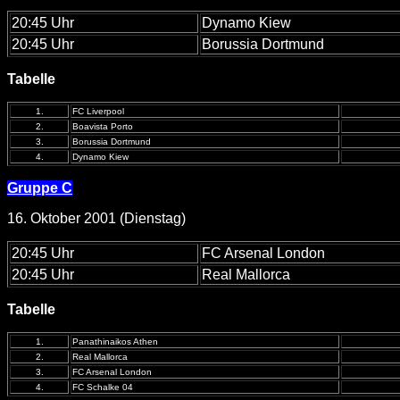
20:45 Uhr
Dynamo Kiew
20:45 Uhr
Borussia Dortmund
Tabelle
1.
FC Liverpool
2.
Boavista Porto
3.
Borussia Dortmund
4.
Dynamo Kiew
Gruppe C
16. Oktober 2001 (Dienstag)
20:45 Uhr
FC Arsenal London
20:45 Uhr
Real Mallorca
Tabelle
1.
Panathinaikos Athen
2.
Real Mallorca
3.
FC Arsenal London
4.
FC Schalke 04