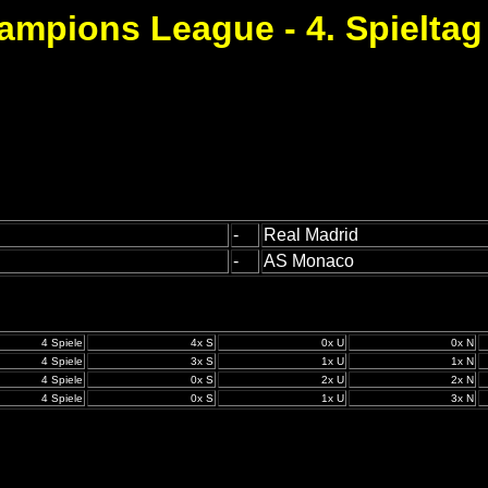
ampions League - 4. Spieltag 
-
Real Madrid
-
AS Monaco
4 Spiele
4x S
0x U
0x N
4 Spiele
3x S
1x U
1x N
4 Spiele
0x S
2x U
2x N
4 Spiele
0x S
1x U
3x N