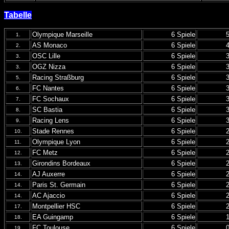
Tabelle
Olympique Marseille
6 Spiele
1.
AS Monaco
6 Spiele
2.
OSC Lille
6 Spiele
3.
OGZ Nizza
6 Spiele
3.
Racing Straßburg
6 Spiele
5.
FC Nantes
6 Spiele
6.
FC Sochaux
6 Spiele
7.
SC Bastia
6 Spiele
8.
Racing Lens
6 Spiele
9.
Stade Rennes
6 Spiele
10.
Olympique Lyon
6 Spiele
11.
FC Metz
6 Spiele
12.
Girondins Bordeaux
6 Spiele
13.
AJ Auxerre
6 Spiele
14.
Paris St. Germain
6 Spiele
14.
AC Ajaccio
6 Spiele
14.
Montpellier HSC
6 Spiele
17.
EA Guingamp
6 Spiele
18.
FC Toulouse
6 Spiele
19.