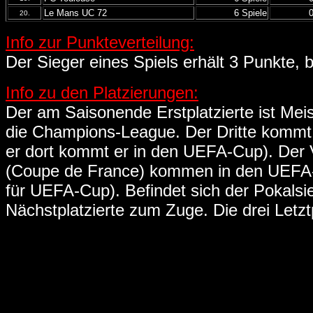
Le Mans UC 72
6 Spiele
20.
Info zur Punkteverteilung:
Der Sieger eines Spiels erhält 3 Punkte, b
Info zu den Platzierungen:
Der am Saisonende Erstplatzierte ist Meist
die Champions-League. Der Dritte kommt i
er dort kommt er in den UEFA-Cup). Der 
(Coupe de France) kommen in den UEFA-C
für UEFA-Cup). Befindet sich der Pokals
Nächstplatzierte zum Zuge. Die drei Letztp