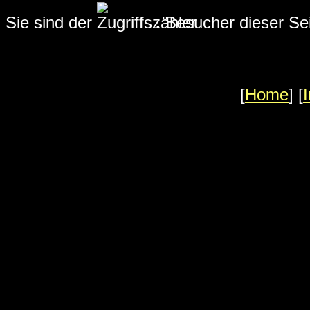
Sie sind der
.
Besucher dieser Sei
[
Home
] [