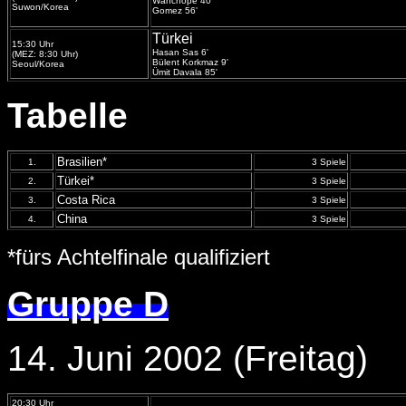
Wanchope 40'
Suwon/Korea
Gomez 56'
Türkei
15:30 Uhr
Hasan Sas 6'
(MEZ: 8:30 Uhr)
Bülent Korkmaz 9'
Seoul/Korea
Ümit Davala 85'
Tabelle
Brasilien*
1.
3 Spiele
Türkei*
2.
3 Spiele
Costa Rica
3.
3 Spiele
China
4.
3 Spiele
*fürs Achtelfinale qualifiziert
Gruppe D
14. Juni 2002 (Freitag)
20:30 Uhr