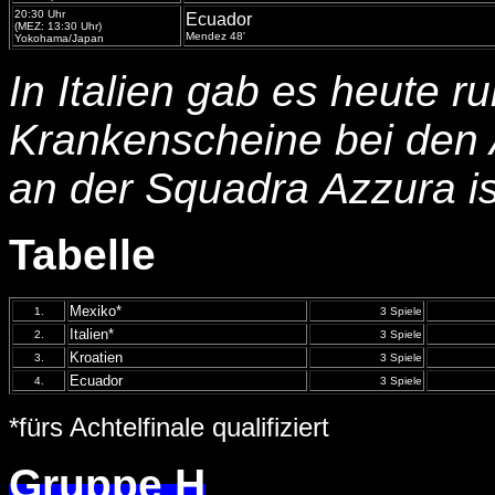
20:30 Uhr
Ecuador
(MEZ: 13:30 Uhr)
Mendez 48'
Yokohama/Japan
In Italien gab es heute 
Krankenscheine bei den 
an der Squadra Azzura is
Tabelle
Mexiko*
1.
3 Spiele
Italien*
2.
3 Spiele
Kroatien
3.
3 Spiele
Ecuador
4.
3 Spiele
*fürs Achtelfinale qualifiziert
Gruppe H