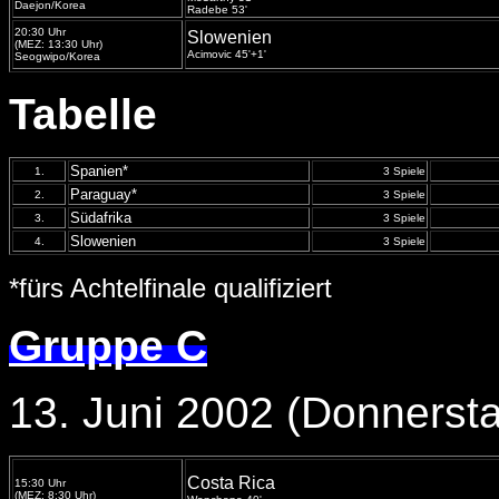
Daejon/Korea
Radebe 53'
20:30 Uhr
Slowenien
(MEZ: 13:30 Uhr)
Acimovic 45'+1'
Seogwipo/Korea
Tabelle
Spanien*
1.
3 Spiele
Paraguay*
2.
3 Spiele
Südafrika
3.
3 Spiele
Slowenien
4.
3 Spiele
*fürs Achtelfinale qualifiziert
Gruppe C
13. Juni 2002 (Donnerst
Costa Rica
15:30 Uhr
(MEZ: 8:30 Uhr)