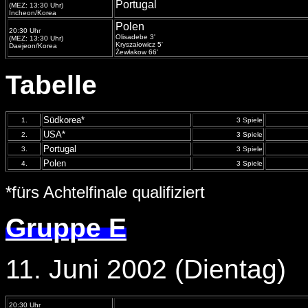
Portugal
(MEZ: 13:30 Uhr)
Incheon/Korea
Polen
20:30 Uhr
Olisadebe 3'
(MEZ: 13:30 Uhr)
Kryszałowicz 5'
Daejeon/Korea
Ż
ewłakow 66'
Tabelle
Südkorea*
1.
3 Spiele
USA*
2.
3 Spiele
Portugal
3.
3 Spiele
Polen
4.
3 Spiele
*fürs Achtelfinale qualifiziert
Gruppe E
11. Juni 2002 (Dientag)
20:30 Uhr