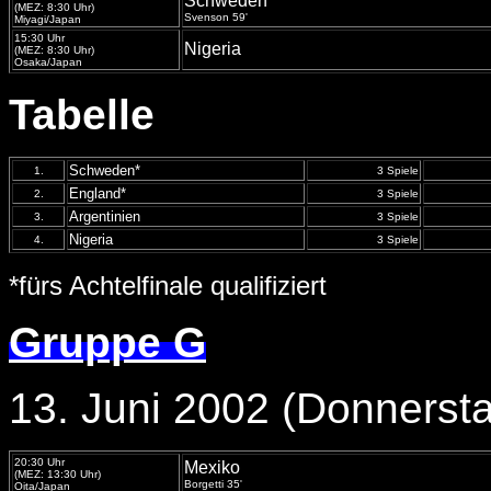
Schweden
(MEZ: 8:30 Uhr)
Svenson 59'
Miyagi/Japan
15:30 Uhr
Nigeria
(MEZ: 8:30 Uhr)
Osaka/Japan
Tabelle
Schweden*
1.
3 Spiele
England*
2.
3 Spiele
Argentinien
3.
3 Spiele
Nigeria
4.
3 Spiele
*fürs Achtelfinale qualifiziert
Gruppe G
13. Juni 2002 (Donnerst
20:30 Uhr
Mexiko
(MEZ: 13:30 Uhr)
Borgetti 35'
Oita/Japan