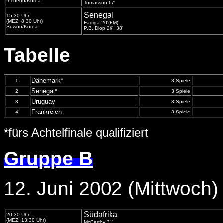
Incheon/Korea
Tomasson 67'
Senegal
15:30 Uhr
(MEZ: 8:30 Uhr)
Fadiga 20'(EM)
Suwon/Korea
P.B. Diop 26', 38'
Tabelle
Dänemark*
1.
3 Spiele
Senegal*
2.
3 Spiele
Uruguay
3.
3 Spiele
Frankreich
4.
3 Spiele
*fürs Achtelfinale qualifiziert
Gruppe B
12. Juni 2002 (Mittwoch)
Südafrika
20:30 Uhr
(MEZ: 13:30 Uhr)
McCarthy 31'