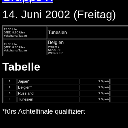
14. Juni 2002 (Freitag)
15:30 Uhr
Tunesien
(MEZ: 8:30 Uhr)
Yokohama/Japan
Belgien
15:30 Uhr
Walem 7'
(MEZ: 8:30 Uhr)
Sonck 78'
Yokohama/Japan
Wilmots 82'
Tabelle
Japan*
1.
3 Spiele
Belgien*
2.
3 Spiele
Russland
3.
3 Spiele
Tunesien
4.
3 Spiele
*fürs Achtelfinale qualifiziert