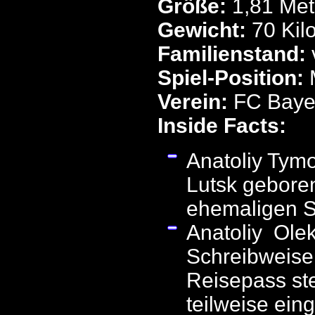
Größe:
1,81 Met
Gewicht:
70 Kil
Familienstand:
Spiel-Position:
M
Verein:
FC Baye
Inside Facts:
Anatoliy Tym
Lutsk geboren
ehemaligen S
Anatoliy Ole
Schreibweise
Reisepass st
teilweise ein