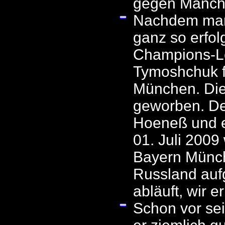
gegen Manche
Nachdem man 
ganz so erfo
Champions-Le
Tymoshchuk f
München. Die
geworben. De
Hoeneß und e
01. Juli 2009
Bayern Münch
Russland aufg
abläuft, wir 
Schon vor se