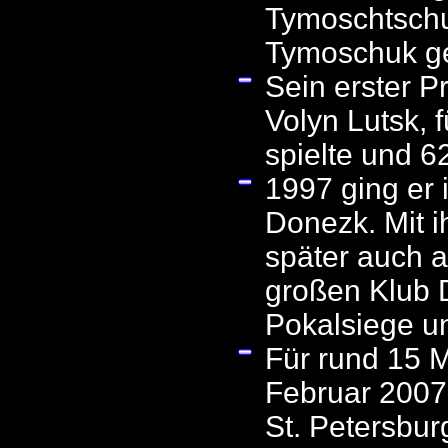
Tymoschtschuk
Tymoschuk ge
Sein erster P
Volyn Lutsk, 
spielte und 6
1997 ging er 
Donezk. Mit i
später auch 
großen Klub D
Pokalsiege u
Für rund 15 
Februar 2007
St. Petersbu