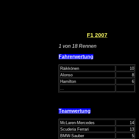
F1 2007
1 von 18 Rennen
Fahrerwertung
Räikkönen
10
Alonso
8
Hamilton
6
...
Teamwertung
McLaren-Mercedes
14
Scuderia Ferrari
13
BMW-Sauber
5