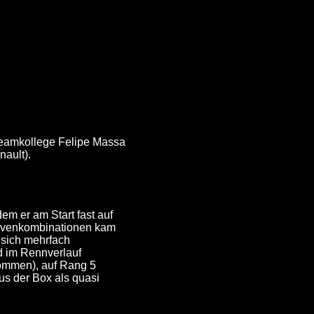
Teamkollege Felipe Massa
ault).
m er am Start fast auf
Kurvenkombinationen kam
sich mehrfach
d im Rennverlauf
kommen), auf Rang 5
aus der Box als quasi