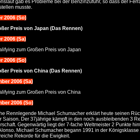
onslauf gab es Probleme bei der Benzinzufuhr, so dass der Ferrar
tellen musste.
er 2006 (So)
oßer Preis von Japan (Das Rennen)
r 2006 (Sa)
lifying zum Großen Preis von Japan
er 2006 (So)
oßer Preis von China (Das Rennen)
mber 2006 (Sa)
lifying zum Großen Preis von China
mber 2006 (So)
he Rennlegende Michael Schumacher erklärt heute seinen Rückt
r Saison. Der 37jährige kämpft in den noch ausbleibenden 3 
rschaft. Gegenwärtig liegt der 7-fache Weltmeister 2 Punkte h
lonso. Michael Schumacher begann 1991 in der Königsklasse 
reiche Rekorde für die Ewigkeit.