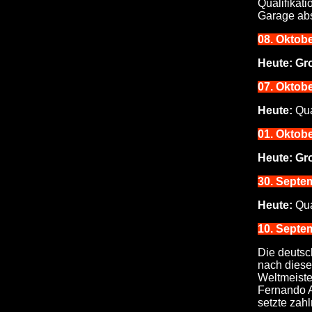
Qualifikati
Garage abs
08
. Oktob
Heute:
Gr
07. Oktobe
Heute:
Qua
01
. Oktob
Heute:
Gr
30
. Septe
Heute:
Qua
10. Septe
Die deutsc
nach diese
Weltmeiste
Fernando A
setzte zahl