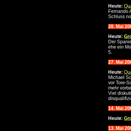
Heute:
Qua
Fernando A
Schluss no
28. Mai 20
Heute:
Gr
Der Spanie
ehe ein Mo
5.
27. Mai 20
Heute:
Qua
Michael Sc
vor Tore-S
mehr vorbe
Viel disku
disqualifiz
14
. Mai 20
Heute:
Gr
13
. Mai 20