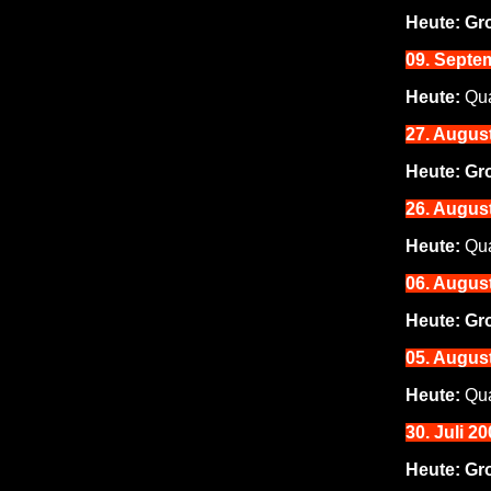
Heute:
Gro
09. Septe
Heute:
Qua
27
. Augus
Heute:
Gro
26
. Augus
Heute:
Qua
06. August
Heute:
Gr
05. August
Heute:
Qua
30
. Juli 2
Heute:
Gr