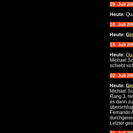
29
. Juli 2
Heute:
Qua
16. Juli 2
Heute:
Gr
15. Juli 20
Heute:
Qua
Michael Sc
schiebt si
02
. Juli 2
Heute:
Gr
Michael Sc
Rang 3, hi
es dann zu
überschlug
Fernando A
durchgereic
Letzter gest