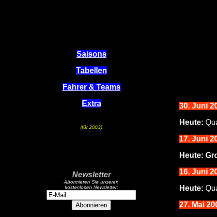
Saisons
Tabellen
Fahrer & Teams
Extra
30. Juni 2
Heute:
Qua
(für 2003)
17
. Juni 2
Heute:
Gr
1
6. Juni 2
Newsletter
Abonnieren Sie unseren
Heute:
Qua
kostenlosen Newsletter:
27
. Mai 20