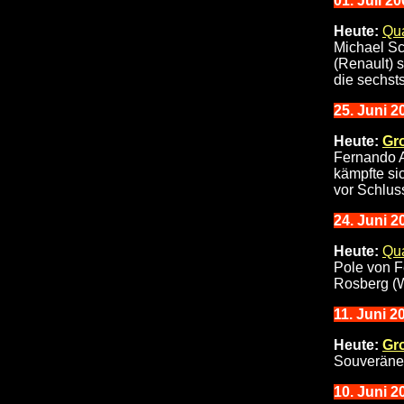
01
. Juli 2
Heute:
Qua
Michael Sc
(Renault) 
die sechsts
25. Juni 2
Heute:
Gr
Fernando A
kämpfte si
vor Schluss
24. Juni 2
Heute:
Qua
Pole von F
Rosberg (Wi
11
. Juni 2
Heute:
Gr
Souveräner
10
. Juni 2