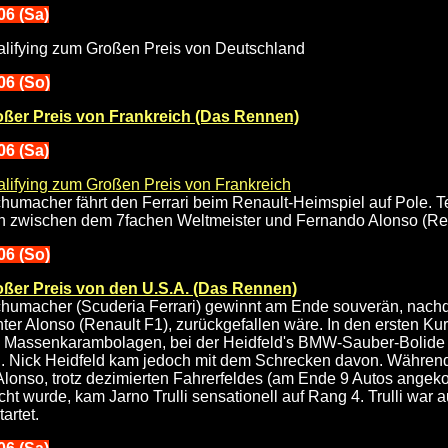
006 (Sa)
lifying zum Großen Preis von Deutschland
006 (So)
oßer Preis von Frankreich (Das Rennen)
06 (Sa)
lifying zum Großen Preis von Frankreich
humacher fährt den Ferrari beim Renault-Heimspiel auf Pole. 
ch zwischen dem 7fachen Weltmeister und Fernando Alonso (Ren
006 (So)
oßer Preis von den U.S.A. (Das Rennen)
humacher (Scuderia Ferrari) gewinnt am Ende souverän, nachde
nter Alonso (Renault F1), zurückgefallen wäre. In den ersten 
 Massenkarambolagen, bei der Heidfeld's BMW-Sauber-Bolide 
. Nick Heidfeld kam jedoch mit dem Schrecken davon. Währen
lonso, trotz dezimierten Fahrerfeldes (am Ende 9 Autos ange
ht wurde, kam Jarno Trulli sensationell auf Rang 4. Trulli war 
artet.