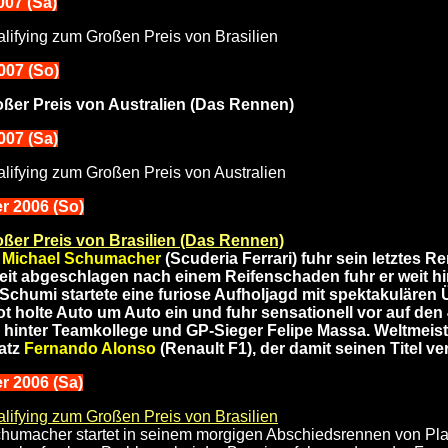
2007 (Sa)
lifying zum Großen Preis von Brasilien
007 (So)
ßer Preis von Australien (Das Rennen)
007 (Sa)
lifying zum Großen Preis von Australien
r 2006 (So)
ßer Preis von Brasilien (Das Rennen)
e
Michael Schumacher
(Scuderia Ferrari) fuhr sein letztes R
eit abgeschlagen nach einem Reifenschaden fuhr er weit h
 Schumi startete eine furiose Aufholjagd mit spektakuläre
lot holte Auto um Auto ein und fuhr sensationell vor auf den 4
hinter Teamkollege und GP-Sieger Felipe Massa. Weltmeis
latz
Fernando Alonso
(Renault F1), der damit seinen Titel ver
er 2006 (Sa)
lifying zum Großen Preis von Brasilien
humacher startet in seinem morgigen Abschiedsrennen von Platz