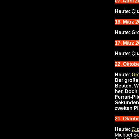
07. April 
Heute:
Qua
18. März 2
Heute:
Gro
17
. März 2
Heute:
Qua
22. Oktobe
Heute:
Gro
Der groß
Besten. W
her. Doch
Ferrari-Pi
Sekunden 
zweiten P
21
. Oktob
Heute:
Qua
Michael Sc