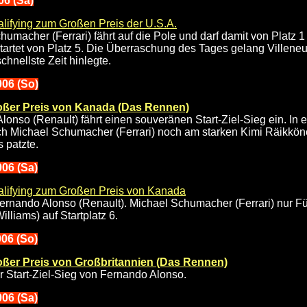
006 (Sa)
lifying zum Großen Preis der U.S.A.
humacher (Ferrari) fährt auf die Pole und darf damit von Platz 
startet von Platz 5. Die Überraschung des Tages gelang Villeneu
chnellste Zeit hinlegte.
006 (So)
oßer Preis von Kanada (Das Rennen)
lonso (Renault) fährt einen souveränen Start-Ziel-Sieg ein. I
ch Michael Schumacher (Ferrari) noch am starken Kimi Räikköne
 patzte.
006 (Sa)
lifying zum Großen Preis von Kanada
ernando Alonso (Renault). Michael Schumacher (Ferrari) nur Fü
lliams) auf Startplatz 6.
006 (So)
oßer Preis von Großbritannien (Das Rennen)
 Start-Ziel-Sieg von Fernando Alonso.
006 (Sa)