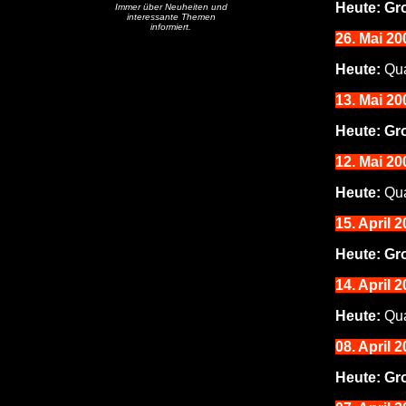
Heute:
Gr
Immer über Neuheiten und
interessante Themen
informiert.
26. Mai 20
Heute:
Qua
13. Mai 20
Heute:
Gr
12
. Mai 20
Heute:
Qua
15. April 
Heute:
Gr
14
. April 
Heute:
Qua
0
8. April 
Heute:
Gro