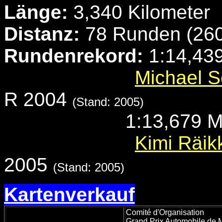
Länge:
3,340 Kilometer
Distanz:
78 Runden (260
Rundenrekord:
1:14,439
Michael 
R 2004
(Stand: 2005)
1:13,679 Mi
Kimi Räi
2005
(Stand: 2005)
Kartenverkauf
Comité d'Organisation
Grand Prix Automobile de