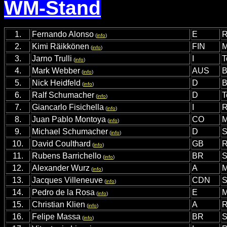
WM-Stand
1.
Fernando Alonso
E
R
(
info
)
2.
Kimi Räikkönen
FIN
M
(
info
)
3.
Jarno Trulli
I
T
(
info
)
4.
Mark Webber
AUS
B
(
info
)
5.
Nick Heidfeld
D
B
(
info
)
6.
Ralf Schumacher
D
T
(
info
)
7.
Giancarlo Fisichella
I
R
(
info
)
8.
Juan Pablo Montoya
CO
M
(
info
)
9.
Michael Schumacher
D
S
(
info
)
10.
David Coulthard
GB
R
(
info
)
11.
Rubens Barrichello
BR
S
(
info
)
12.
Alexander Wurz
A
M
(
info
)
13.
Jacques Villeneuve
CDN
S
(
info
)
14.
Pedro de la Rosa
E
M
(
info
)
15.
Christian Klien
A
R
(
info
)
16.
Felipe Massa
BR
S
(
info
)