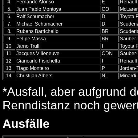
4.
Fernando Alonso
E
Renault
5.
Juan Pablo Montoya
CO
McLare
6.
Ralf Schumacher
D
Toyota 
7.
Michael Schumacher
D
Scuderia
8.
Rubens Barrichello
BR
Scuderia
9.
Felipe Massa
BR
Sauber-
10.
Jarno Trulli
I
Toyota 
11.
Jacques Villeneuve
CDN
Sauber-
12.
Giancarlo Fisichella
I
Renault
13.
Tiago Monteiro
P
Jordan-
14.
Christijan Albers
NL
Minardi
*Ausfall, aber aufgrund d
Renndistanz noch gewer
Ausfälle