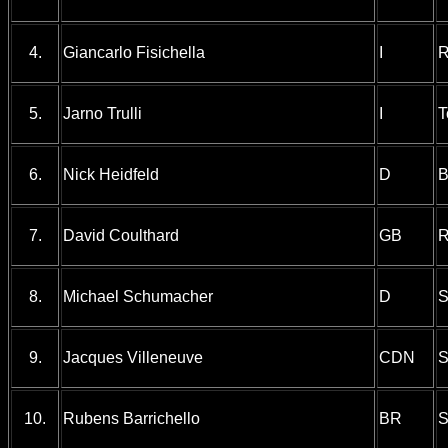
4.
Giancarlo Fisichella
I
R
5.
Jarno Trulli
I
T
6.
Nick Heidfeld
D
B
7.
David Coulthard
GB
R
8.
Michael Schumacher
D
S
9.
Jacques Villeneuve
CDN
S
10.
Rubens Barrichello
BR
S