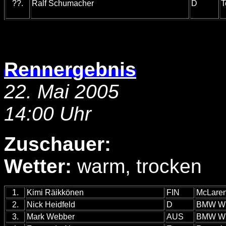
??.
Ralf Schumacher
D
T
Rennergebnis
22. Mai 2005
14:00 Uhr
Zuschauer:
Wetter:
warm, trocken
1.
Kimi Räikkönen
FIN
McLare
2.
Nick Heidfeld
D
BMW Wi
3.
Mark Webber
AUS
BMW Wi