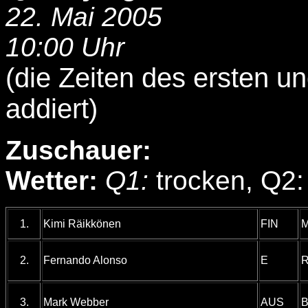
22. Mai 2005
10:00 Uhr
(die Zeiten des ersten u
addiert)
Zuschauer:
Wetter:
Q1:
trocken, Q2:
1.
Kimi Räikkönen
FIN
M
2.
Fernando Alonso
E
R
3.
Mark Webber
AUS
B