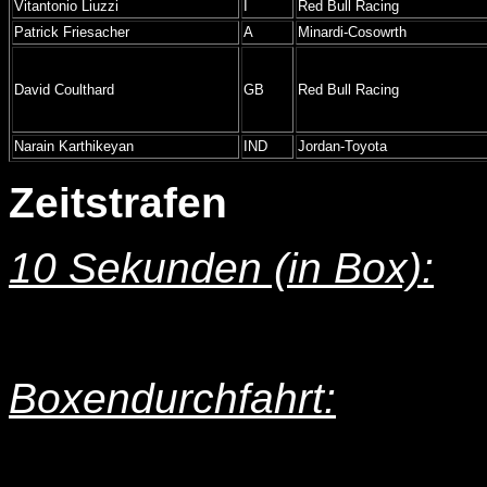
Vitantonio Liuzzi
I
Red Bull Racing
Patrick Friesacher
A
Minardi-Cosowrth
David Coulthard
GB
Red Bull Racing
Narain Karthikeyan
IND
Jordan-Toyota
Zeitstrafen
10 Sekunden (in Box):
Boxendurchfahrt: