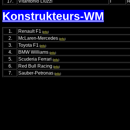
17.
Vitantonio Liuzzi
I
R
Konstrukteurs-WM
1.
Renault F1
(
info
)
2.
McLaren-Mercedes
(
info
)
3.
Toyota F1
(
info
)
4.
BMW Williams
(
info
)
5.
Scuderia Ferrari
(
info
)
6.
Red Bull Racing
(
info
)
7.
Sauber-Petronas
(
info
)