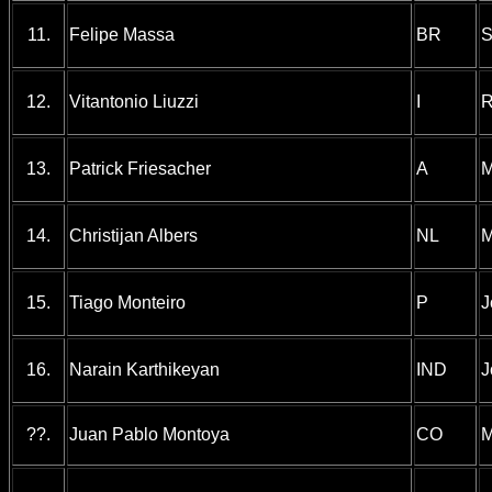
11.
Felipe Massa
BR
S
12.
Vitantonio Liuzzi
I
R
13.
Patrick Friesacher
A
M
14.
Christijan Albers
NL
M
15.
Tiago Monteiro
P
J
16.
Narain Karthikeyan
IND
J
??.
Juan Pablo Montoya
CO
M