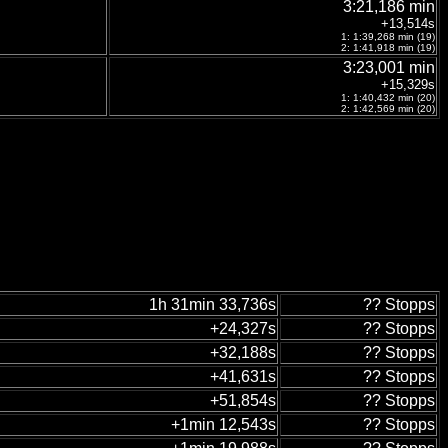
3:21,186 min
+13,514s
1: 1:39,268 min (19)
2: 1:41,918 min (19)
3:23,001 min
+15,329s
1: 1:40,432 min (20)
2: 1:42,569 min (20)
1h 31min 33,736s
?? Stopps
+24,327s
?? Stopps
+32,188s
?? Stopps
+41,631s
?? Stopps
+51,854s
?? Stopps
+1min 12,543s
?? Stopps