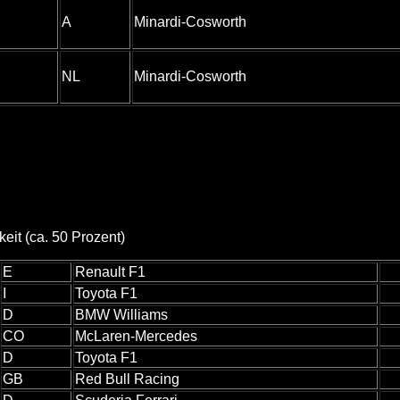
A
Minardi-Cosworth
NL
Minardi-Cosworth
eit (ca. 50 Prozent)
E
Renault F1
I
Toyota F1
D
BMW Williams
CO
McLaren-Mercedes
D
Toyota F1
GB
Red Bull Racing