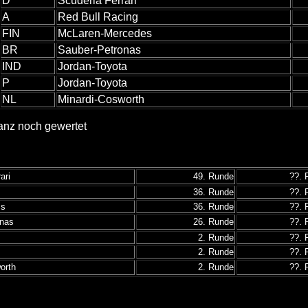
D
Scuderia Ferrari
A
Red Bull Racing
FIN
McLaren-Mercedes
BR
Sauber-Petronas
IND
Jordan-Toyota
P
Jordan-Toyota
NL
Minardi-Cosworth
tanz noch gewertet
ari
49. Runde
??. 
36. Runde
??. 
ms
36. Runde
??. 
onas
26. Runde
??. 
2. Runde
??. 
2. Runde
??. 
orth
2. Runde
??. 