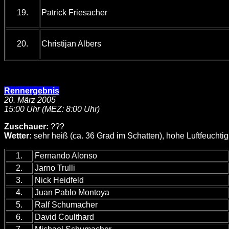
19.
Patrick Friesacher
20.
Christijan Albers
Rennergebnis
20. März 2005
15:00 Uhr (MEZ: 8:00 Uhr)
Zuschauer:
???
Wetter:
sehr heiß (ca. 36 Grad im Schatten), hohe Luftfeuchtigk
1.
Fernando Alonso
2.
Jarno Trulli
3.
Nick Heidfeld
4.
Juan Pablo Montoya
5.
Ralf Schumacher
6.
David Coulthard