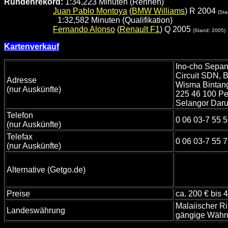
Rundenrekord:
1:34,223 Minuten (Rennen)
Juan Pablo Montoya
(
BMW Williams
) R 2004
(Sta
1:32,582 Minuten (Qualifikation)
Fernando Alonso
(
Renault F1
) Q 2005
(Stand: 2005)
Kartenverkauf
Ino-cho Sepang
Circuit SDN, 
Adresse
Wisma Bintang
(nur Auskünfte)
225 46 100 Pe
Selangor Daru
Telefon
0 06 03-7 55 
(nur Auskünfte)
Telefax
0 06 03-7 55 
(nur Auskünfte)
Alternative (Getgo.de)
Preise
ca. 200 € bis 
Malaiischer Rin
Landeswährung
gängige Währun