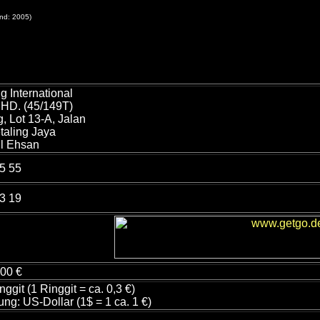
nd: 2005)
 International
BHD. (45/149T)
, Lot 13-A, Jalan
taling Jaya
l Ehsan
55 55
73 19
400 €
ggit (1 Ringgit = ca. 0,3 €)
g: US-Dollar (1$ = 1 ca. 1 €)