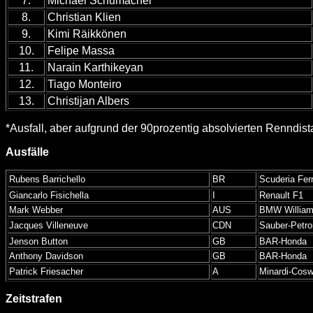
7.
Michael Schumacher
8.
Christian Klien
9.
Kimi Räikkönen
10.
Felipe Massa
11.
Narain Karthikeyan
12.
Tiago Monteiro
13.
Christijan Albers
*Ausfall, aber aufgrund der 90prozentig absolvierten Renndis
Ausfälle
Rubens Barrichello
BR
Scuderia Ferr
Giancarlo Fisichella
I
Renault F1
Mark Webber
AUS
BMW Willia
Jacques Villeneuve
CDN
Sauber-Petr
Jenson Button
GB
BAR-Honda
Anthony Davidson
GB
BAR-Honda
Patrick Friesacher
A
Minardi-Cosw
Zeitstrafen